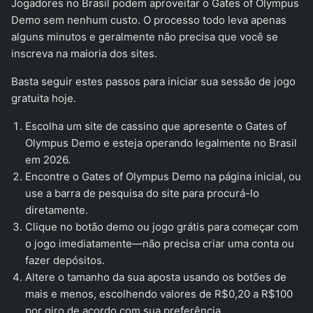
Jogadores no Brasil podem aproveitar o Gates of Olympus
Demo sem nenhum custo. O processo todo leva apenas
alguns minutos e geralmente não precisa que você se
inscreva na maioria dos sites.
Basta seguir estes passos para iniciar sua sessão de jogo
gratuita hoje.
Escolha um site de cassino que apresente o Gates of
Olympus Demo e esteja operando legalmente no Brasil
em 2026.
Encontre o Gates of Olympus Demo na página inicial, ou
use a barra de pesquisa do site para procurá-lo
diretamente.
Clique no botão demo ou jogo grátis para começar com
o jogo imediatamente—não precisa criar uma conta ou
fazer depósitos.
Altere o tamanho da sua aposta usando os botões de
mais e menos, escolhendo valores de R$0,20 a R$100
por giro de acordo com sua preferência.