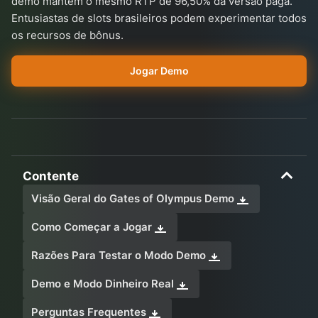
demo mantém o mesmo RTP de 96,50% da versão paga.
Entusiastas de slots brasileiros podem experimentar todos
os recursos de bônus.
Jogar Demo
Contente
Visão Geral do Gates of Olympus Demo
Como Começar a Jogar
Razões Para Testar o Modo Demo
Demo e Modo Dinheiro Real
Perguntas Frequentes