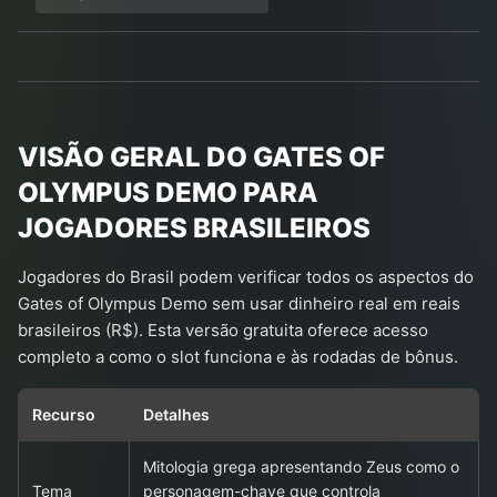
VISÃO GERAL DO GATES OF
OLYMPUS DEMO PARA
JOGADORES BRASILEIROS
Jogadores do Brasil podem verificar todos os aspectos do
Gates of Olympus Demo sem usar dinheiro real em reais
brasileiros (R$). Esta versão gratuita oferece acesso
completo a como o slot funciona e às rodadas de bônus.
Recurso
Detalhes
Mitologia grega apresentando Zeus como o
Tema
personagem-chave que controla