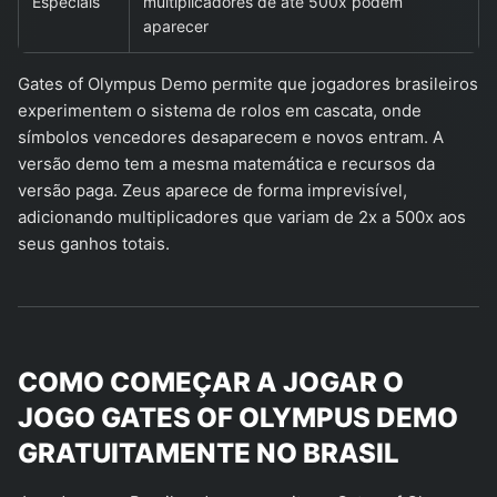
Especiais
multiplicadores de até 500x podem
aparecer
Gates of Olympus Demo permite que jogadores brasileiros
experimentem o sistema de rolos em cascata, onde
símbolos vencedores desaparecem e novos entram. A
versão demo tem a mesma matemática e recursos da
versão paga. Zeus aparece de forma imprevisível,
adicionando multiplicadores que variam de 2x a 500x aos
seus ganhos totais.
COMO COMEÇAR A JOGAR O
JOGO GATES OF OLYMPUS DEMO
GRATUITAMENTE NO BRASIL