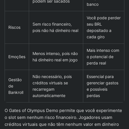
podem ser sacados
banco
Você pode perder
Sem risco financeiro,
seu BRL
Riscos
pois não há dinheiro real
depositado a
cada giro
Mais intenso com
Menos intenso, pois não
Emoções
o potencial de
há dinheiro real em jogo
perda real
Não necessário, pois
Essencial para
Gestão
créditos virtuais se
gerenciar gastos
de
recarregam
e possíveis
Bankroll
automaticamente
perdas
O Gates of Olympus Demo permite que você experimente
o slot sem nenhum risco financeiro. Jogadores usam
créditos virtuais que não têm nenhum valor em dinheiro